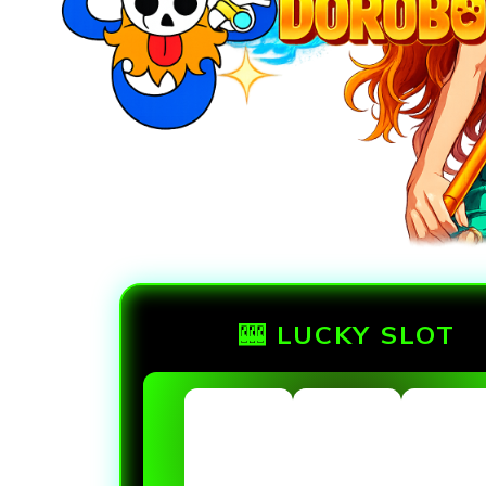
🎰 LUCKY SLOT