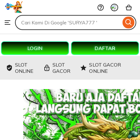
SURYA777
Skip
to
Search
Browse
ontent
for
items
or
shops
LOGIN
DAFTAR
SLOT
SLOT
SLOT GACOR
ONLINE
GACOR
ONLINE